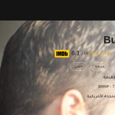
6.1
تقييم IMDb
10 /
جريمة
اكشن
BRRIP - 
متحدة الأمريكية