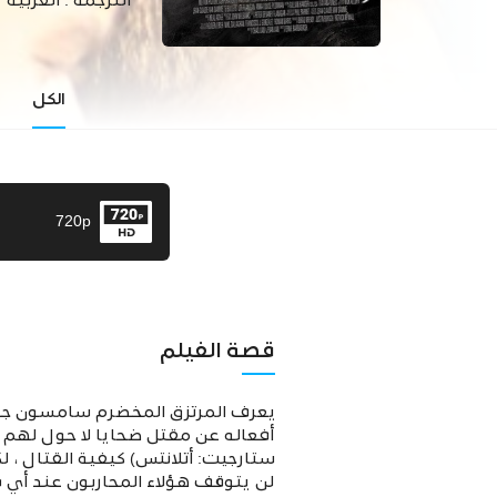
الترجمة :
العربية
الكل
720p
قصة الفيلم
يعرف المرتزق المخضرم سامسون جول
أفعاله عن مقتل ضحايا لا حول لهم ولا
ستارجيت: أتلانتس) كيفية القتال ، 
لن يتوقف هؤلاء المحاربون عند أي ش