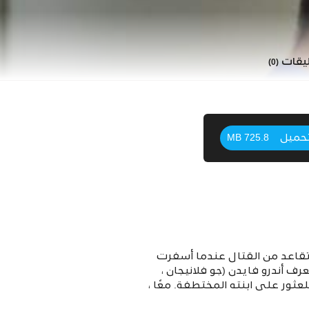
ليقات
(0)
حميل
725.8 MB
تقاعد من القتال عندما أسفرت
عرف أندرو فايدن (جو فلانيجان ،
ثور على ابنته المختطفة. معًا ،