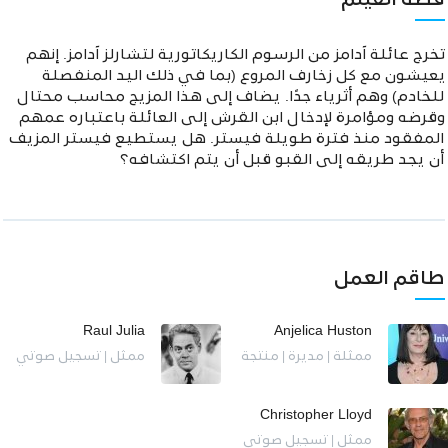
قصة الفيلم
تخرج عائلة آدامز من الرسوم الكاريكاتورية لتشارلز آدامز. إنهم
يعيشون مع كل زخارف المروع (بما في ذلك اليد المنفصلة
للخادم) وهم أثرياء جدًا. يضاف إلى هذا المزيج محاسب محتال
وقرضه ومؤامرة لإدخال ابن القرش إلى العائلة باعتباره عمهم
المفقود منذ فترة طويلة فيستر. هل يستطيع فيستر المزيف
أن يجد طريقه إلى القبو قبل أن يتم اكتشافه؟
طاقم العمل
Raul Julia
Anjelica Huston
ممثلة | مديرة | منتجة
ممثل | تسجيل صوتي
Christopher Lloyd
ممثل | تسجيل صوتي