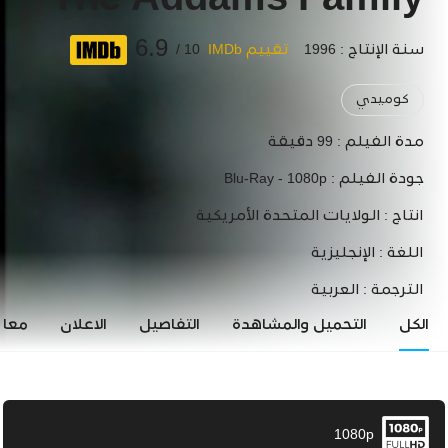
The Addams Family
6.9
سنة الإنتاج : 1996
تقييم IMDb
10 /
كوميدي
مدة الفيلم :
99 دقيقة
جودة الفيلم :
Blu-Ray - 1080p
انتاج :
الولايات المتحدة الأمريكية
اللغة :
الإنجليزية
الترجمة :
العربية
الكل
التحميل والمشاهدة
التفاصيل
الاعلان
معاي
1080p