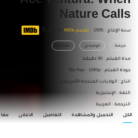
Ace Ventura: When
Nature Calls
6.4
سنة الإنتاج : 1995
تقييم IMDb
10 /
جريمة
كوميدي
مغامرة
مدة الفيلم :
90 دقيقة
جودة الفيلم :
Blu-Ray - 1080p
انتاج :
الولايات المتحدة الأمريكية
اللغة :
الإنجليزية
الترجمة :
العربية
الكل
التحميل والمشاهدة
التفاصيل
الاعلان
معاي