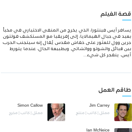
قصة الفيلم
يسافر آيس فينتورا، الذي يخرج من المنفى الاختياري في مخبأ
بعيد في جبال الهيمالايا، إلى إفريقيا مع المستكشف فولتون
جرين وول للعثور على خفاش مقدس يُقال إنه سيتجنب الحرب
بين قبائل واتشوتو وواتشاتي. وبطبيعة الحال، عندما يتورط
آيس، ينفجر كل شيء...
طاقم العمل
Simon Callow
Jim Carrey
ممثل | كاتب | منتج
ممثل | كاتب | مخرج
Ian McNeice