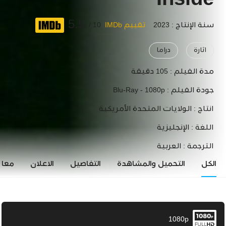
Inside
5.5
سنة الإنتاج : 2023
تقييم IMDb
10 /
اثارة
دراما
مدة الفيلم :
105 دقيقة
جودة الفيلم :
Blu-Ray - 1080p
انتاج :
الولايات المتحدة الأمريكية
اللغة :
الإنجليزية
الترجمة :
العربية
الكل
التحميل والمشاهدة
التفاصيل
الاعلان
معاي
1080p