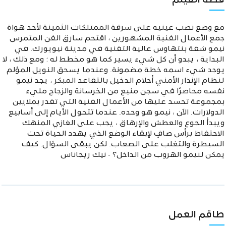
قصة الفيلم
مع وضع نصب عينيه على سرقة الممتلكات الثمينة لأحد هواة
جمع الأعمال الفنية المشهورين ، اقتحم سارق الفن المتمرس
نيمو شقة بنتهاوس عالية التقنية في مدينة نيويورك. في
البداية ، يبدو أن كل شيء يسير كما هو مخطط له ؛ ومع ذلك ، لا
يوجد شيء اسمه خطة مضمونة. وعندما يسحق النويل المؤلم
لنظام الإنذار الأمني أحلام الدخيل بالتقاعد المبكر ، يجد نيمو
نفسه محاصرًا في سجن منيع من الخرسانة والزجاج مليء
بمجموعة تحسد عليها من الأعمال الفنية التي تقدر بملايين
الدولارات. الآن ، نيمو هو وحده. عندما تتحول الأيام إلى أسابيع
ويبدأ الجوع والعطش والإرهاق ، يجب على الغازي المنهك
الاحتفاظ برأس صافٍ لإبقاء الوضع الذي يهدد الحياة تحت
السيطرة والتغلب على الصعاب. لكن يبقى السؤال. كيف
يمكن لنيمو الهروب من الداخل؟ - نيك ريجاناس
طاقم العمل