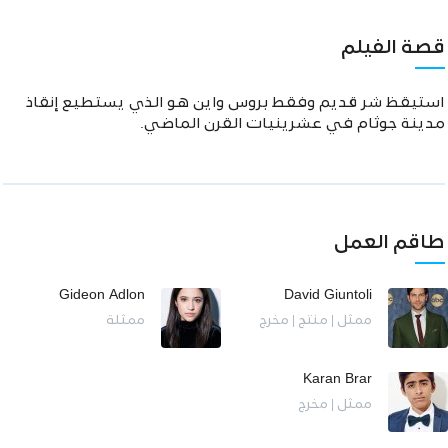
قصة الفيلم
استيقظ شر قديم وفقط بروس واين هو الذي يستطيع إنقاذ
مدينة جوثام في عشرينيات القرن الماضي.
طاقم العمل
Gideon Adlon
David Giuntoli
ممثل | منتج | مخرج
ممثلة
Karan Brar
ممثل | مخرج