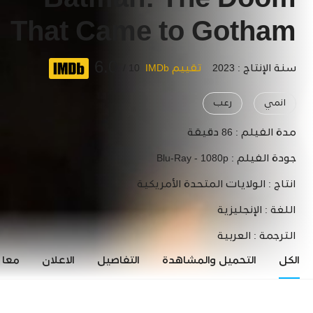
Batman: The Doom
That Came to Gotham
6.0
سنة الإنتاج : 2023
تقييم IMDb
10 /
انمي
رعب
مدة الفيلم :
86 دقيقة
جودة الفيلم :
Blu-Ray - 1080p
انتاج :
الولايات المتحدة الأمريكية
اللغة :
الإنجليزية
الترجمة :
العربية
الكل
التحميل والمشاهدة
التفاصيل
الاعلان
معاي