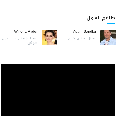
طاقم العمل
Winona Ryder
Adam Sandler
ممثل | منتج | كاتب
ممثلة | منتجة | تسجيل
صوتي