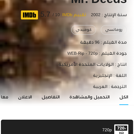
Mr. Deeds
5.7
سنة الإنتاج : 2002
تقييم IMDb
10 /
رومانسي
كوميدي
مدة الفيلم :
96 دقيقة
جودة الفيلم :
WEB-Rip - 720p
انتاج :
الولايات المتحدة الأمريكية
اللغة :
الإنجليزية
الترجمة :
العربية
الكل
التحميل والمشاهدة
التفاصيل
الاعلان
معاي
720p