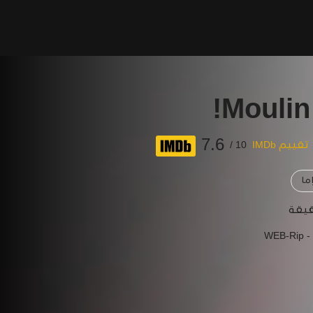
Moulin
7.6
تقييم IMDb
10 /
ما
WEB-Rip -