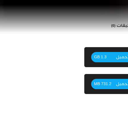
ليقات
(0)
حميل
1.3 GB
حميل
731.2 MB