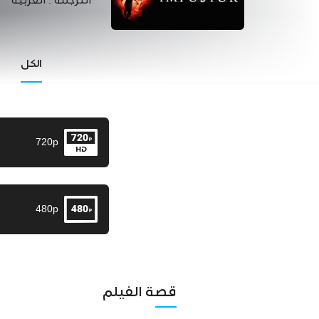
الترجمة :
العربية
الكل
720p
480p
قصة الفيلم