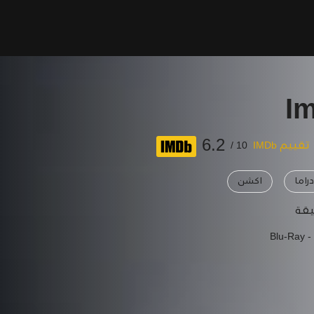
I
6.2
تقييم IMDb
10 /
راما
اكشن
Blu-Ray -