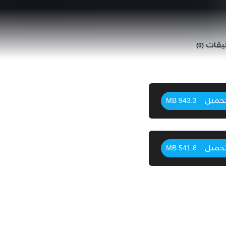
ليقات
(0)
حميل
943.3 MB
حميل
541.8 MB