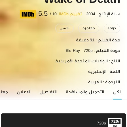
Wake of Death
5.5
سنة الإنتاج : 2004
تقييم IMDb
10 /
دراما
مغامرة
اكشن
مدة الفيلم :
91 دقيقة
جودة الفيلم :
Blu-Ray - 720p
انتاج :
الولايات المتحدة الأمريكية
اللغة :
الإنجليزية
الترجمة :
العربية
الكل
التحميل والمشاهدة
التفاصيل
الاعلان
معاي
720p