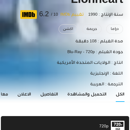
Lionheart
6.2
سنة الإنتاج : 1990
تقييم IMDb
10 /
دراما
جريمة
اكشن
مدة الفيلم :
108 دقيقة
جودة الفيلم :
Blu-Ray - 720p
انتاج :
الولايات المتحدة الأمريكية
اللغة :
الإنجليزية
الترجمة :
العربية
الكل
التحميل والمشاهدة
التفاصيل
الاعلان
معاي
720p