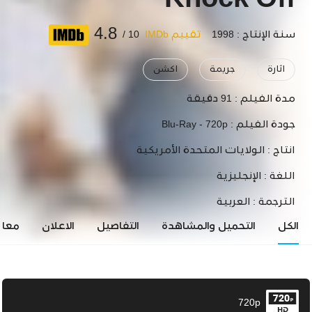
Knock Off
4.8
سنة الإنتاج : 1998
تقييم IMDb
10 /
اثارة
جريمة
اكشن
مدة الفيلم :
91 دقيقة
جودة الفيلم :
Blu-Ray - 720p
انتاج :
الولايات المتحدة الأمريكية
اللغة :
الإنجليزية
الترجمة :
العربية
الكل
التحميل والمشاهدة
التفاصيل
الاعلان
معاي
720p