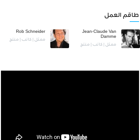
طاقم العمل
Rob Schneider
Jean-Claude Van
Damme
ممثل | كاتب | منتج
ممثل | كاتب | منتج