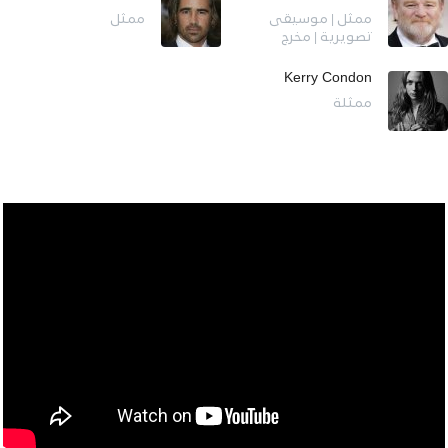
ممثل | موسيقى
ممثل
تصويرية | مخرج
Kerry Condon
ممثلة