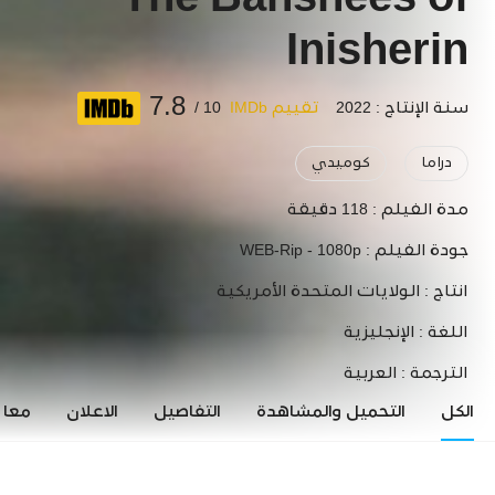
The Banshees of
Inisherin
7.8
سنة الإنتاج : 2022
تقييم IMDb
10 /
دراما
كوميدي
مدة الفيلم :
118 دقيقة
جودة الفيلم :
WEB-Rip - 1080p
انتاج :
الولايات المتحدة الأمريكية
اللغة :
الإنجليزية
الترجمة :
العربية
الكل
التحميل والمشاهدة
التفاصيل
الاعلان
معاي