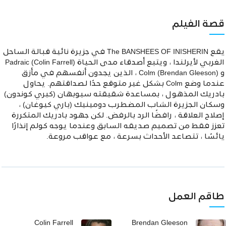
قصة الفيلم
يقع The BANSHEES OF INISHERIN في جزيرة نائية قبالة الساحل
الغربي لأيرلندا ، ويتبع أصدقاء مدى الحياة Padraic (Colin Farrell)
و Colm (Brendan Gleeson) ، الذين يجدون أنفسهم في مأزق
عندما وضع Colm بشكل غير متوقع حدًا لصداقتهم. يحاول
بادريك المذهول ، بمساعدة شقيقته سيوبهان (كيري كوندون)
وسكان الجزيرة الشاب المضطرب دومينيك (باري كيوغان) ،
إصلاح العلاقة ، رافضًا الرد بالرفض. لكن جهود بادريك المتكررة
تعزز فقط من تصميم صديقه السابق وعندما يوجه كولم إنذارًا
يائسًا ، تتصاعد الأحداث بسرعة ، مع عواقب مروعة.
طاقم العمل
Colin Farrell
Brendan Gleeson