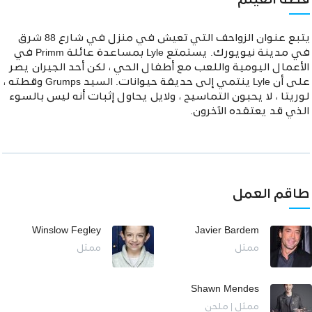
قصة الفيلم
يتبع عنوان الزواحف التي تعيش في منزل في شارع 88 شرق
في مدينة نيويورك. يستمتع Lyle بمساعدة عائلة Primm في
الأعمال اليومية واللعب مع أطفال الحي ، لكن أحد الجيران يصر
على أن Lyle ينتمي إلى حديقة حيوانات. السيد Grumps وقطته ،
لوريتا ، لا يحبون التماسيح ، ولايل يحاول إثبات أنه ليس بالسوء
الذي قد يعتقده الآخرون.
طاقم العمل
Winslow Fegley
Javier Bardem
ممثل
ممثل
Shawn Mendes
ممثل | ملحن