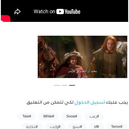
يجب عليك
تسجيل الدخول
لكي تتمكن من التعليق.
وسوم :
#رعب
#Snow
#White
#Tale
#Terror
#of
#سنو
#وايت
#حكاية