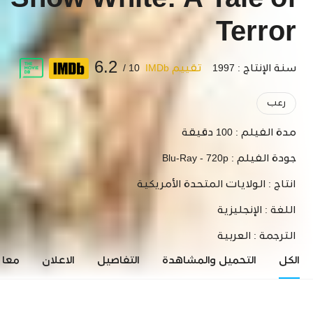
Snow White: A Tale of
Terror
6.2
سنة الإنتاج : 1997
تقييم IMDb
10 /
رعب
مدة الفيلم :
100 دقيقة
جودة الفيلم :
Blu-Ray - 720p
انتاج :
الولايات المتحدة الأمريكية
اللغة :
الإنجليزية
الترجمة :
العربية
الكل
التحميل والمشاهدة
التفاصيل
الاعلان
معاي