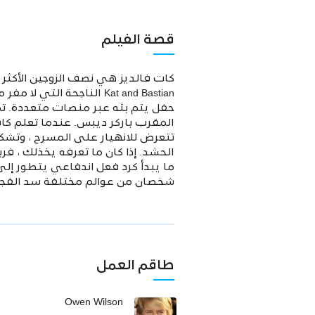
قصة الفيلم
كات فالديز هي نصف الزوجين الأكثر 
حفل يتم بثه عبر منصات متعددة. تم
المقرب باركر ديبس. عندما تعلم كات 
تتعرض للانهيار على المسرح ، وتش
الحشد. إذا كان ما تعرفه يخذلك ، فرب
ما يبدأ كرد فعل اندفاعي يتطور إل
شخصان من عوالم مختلفة سد الفجوة بينهما و
طاقم العمل
Owen Wilson