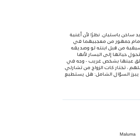
ساخن باستيان. نظرًا لأن أغنية
إنهما على وشك الزواج أمام جمهور من معجبيهما في
يقية من قبل ابنته لو وصديقه
ول حياتها إلى اليسار لأنها
تغلق عينها بشخص غريب - وجه في
لهم ، تختار كات الزواج من تشارلي.
 يبرز السؤال الشامل: هل يستطيع
Maluma