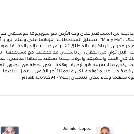
جاذبية من المشاهير على وجه الأرض مع سوبرنوفا موسيقي جديد 
Kat and Bastian الناجحة التي لا مفر منها ، "Marry Me" ، تتسلق المخططات ، ف
 جر مدرس الرياضيات المطلق تشارلي جيلبرت إلى الحفلة الموس
، قبل ثوانٍ من الحفل ، أن باستيان قد خدعتها مع مساعدها ، تتح
كك في الحب والحقيقة والولاء. بينما يسقط عالمها الغامض ، 
ما يكون ما لا تعرفه هو الإجابة ، وهكذا ، في لحظة من الجنون الم
ى قصة حب غير متوقعة. لكن عندما تتآمر القوى للفصل بينهما ،
بناء مكان ينتميان إليه؟ - jesusblack-91294
Jennifer Lopez