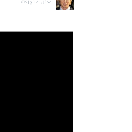
ممثل | منتج | كاتب