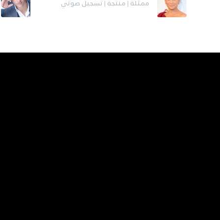
ممثلة | منتجة | تسجيل صوتي