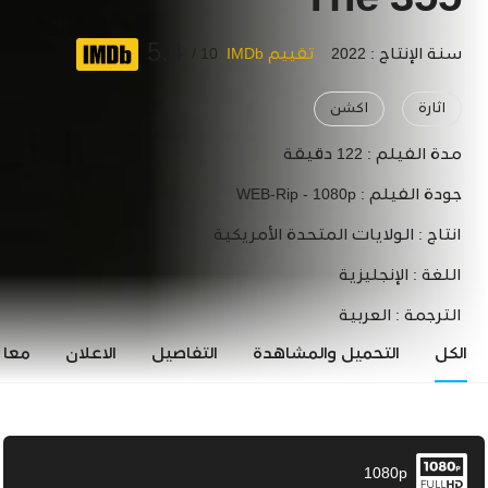
The 355
5.4
سنة الإنتاج : 2022
تقييم IMDb
10 /
اثارة
اكشن
مدة الفيلم :
122 دقيقة
جودة الفيلم :
WEB-Rip - 1080p
انتاج :
الولايات المتحدة الأمريكية
اللغة :
الإنجليزية
الترجمة :
العربية
الكل
التحميل والمشاهدة
التفاصيل
الاعلان
معاي
1080p