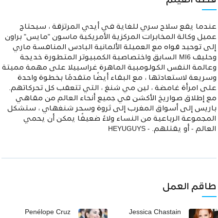
قصة الفيلم
عندما يقع سلاح سري للغاية في أيدي المرتزقة ، سيحتاج
عميل وكالة المخابرات المركزية الأمريكية ماسون "مايس" براون
إلى توحيد قواه مع العميلة الألمانية البادس المنافسة ماري
وحليف MI6 السابق واختصاصية الكمبيوتر المتطورة خديجة
وعالمة النفس الكولومبية الماهرة غراسييلا على مهمة مميتة
وسريعة لاستعادتها ، مع البقاء أيضًا متقدمًا بخطوة واحدة
على امرأة غامضة ، لين مي شنغ ، التي تتعقب كل تحركاتهم.
مع إطلاق صواريخ الأكشن في جميع أنحاء العالم من مقاهي
باريس إلى أسواق المغرب إلى ثروة وسحر شنغهاي ، ستشكل
المجموعة الرباعية من النساء ولاءً ضعيفًا يمكن أن يحمي
العالم - أو يقتلهم. - HEYUGUYS
طاقم العمل
Penélope Cruz
Jessica Chastain