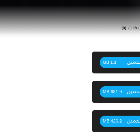
ليقات
(0)
حميل
1.1 GB
حميل
681.9 MB
حميل
426.2 MB