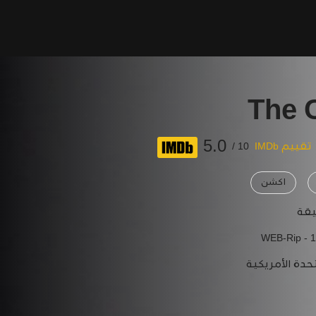
The 
5.0
تقييم IMDb
10 /
اكشن
WEB-Rip - 
حدة الأمريكية