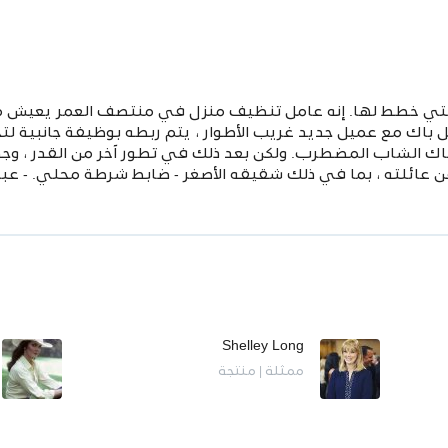
التي خطط لها. إنه عامل تنظيف منزل في منتصف العمر يعيش مع 
 باك مع عميل جديد غريب الأطوار ، يتم ربطه بوظيفة جانبية لت
اك الشاب المضطرب. ولكن بعد ذلك في تطور آخر من القدر ، وج
 عائلته ، بما في ذلك شقيقه الأصغر - ضابط شرطة محلي. - عبر ا
Shelley Long
ممثلة | منتجة