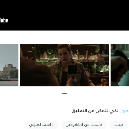
خول
لكي تتمكن من التعليق.
#بيت
#البحث عن المفقودين
#العنف المنزلي