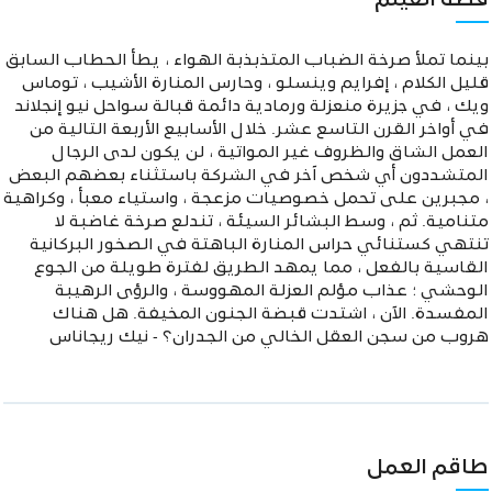
قصة الفيلم
بينما تملأ صرخة الضباب المتذبذبة الهواء ، يطأ الحطاب السابق
قليل الكلام ، إفرايم وينسلو ، وحارس المنارة الأشيب ، توماس
ويك ، في جزيرة منعزلة ورمادية دائمة قبالة سواحل نيو إنجلاند
في أواخر القرن التاسع عشر. خلال الأسابيع الأربعة التالية من
العمل الشاق والظروف غير المواتية ، لن يكون لدى الرجال
المتشددون أي شخص آخر في الشركة باستثناء بعضهم البعض
، مجبرين على تحمل خصوصيات مزعجة ، واستياء معبأ ، وكراهية
متنامية. ثم ، وسط البشائر السيئة ، تندلع صرخة غاضبة لا
تنتهي كستنائي حراس المنارة الباهتة في الصخور البركانية
القاسية بالفعل ، مما يمهد الطريق لفترة طويلة من الجوع
الوحشي ؛ عذاب مؤلم العزلة المهووسة ، والرؤى الرهيبة
المفسدة. الآن ، اشتدت قبضة الجنون المخيفة. هل هناك
هروب من سجن العقل الخالي من الجدران؟ - نيك ريجاناس
طاقم العمل