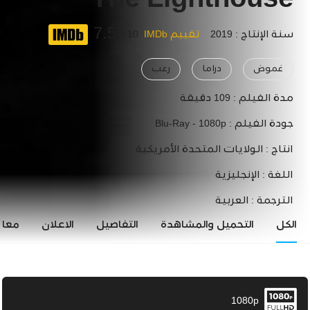
The Lighthouse
7.5
سنة الإنتاج : 2019
تقييم IMDb
10 /
غموض
دراما
رعب
مدة الفيلم :
109 دقيقة
جودة الفيلم :
Blu-Ray - 1080p
انتاج :
الولايات المتحدة الأمريكية
اللغة :
الإنجليزية
الترجمة :
العربية
الكل
التحميل والمشاهدة
التفاصيل
الاعلان
معاي
1080p