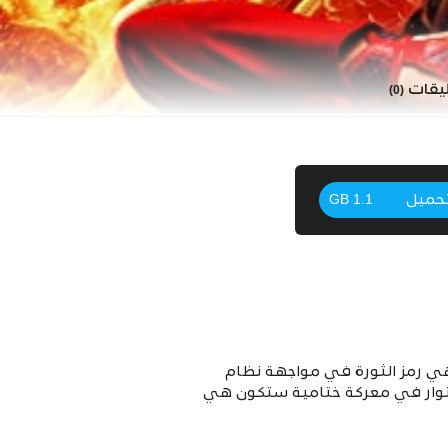
ليقات
(0)
حميل
1.1 GB
ين (جينيفر لورانس) هي رمز الثورة في مواجهة نظام
لثوار في معركة ختامية ستكون هي