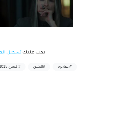
يجب عليك
تسجيل الد
وسوم :
#مغامرة
#اكشن
#اكشن 2015