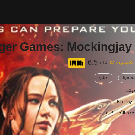
er Games: Mockingjay -
6.5
تقييم IMDb
10 /
غامرة
اكشن
Blu-Ray 
حدة الأمريكية