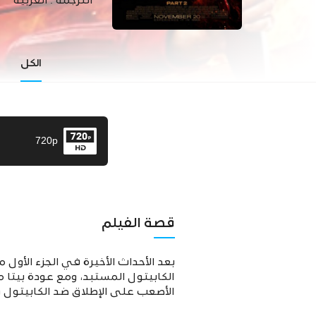
الترجمة :
العربية
الكل
720p
قصة الفيلم
الكابيتول المستبد، ومع عودة بيتا
الأصعب على اﻹطلاق ضد الكابيتول و