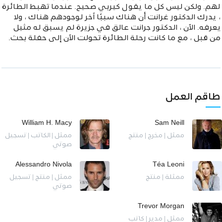
لهم. ولكن ليس كل ما يقول كيربي صحيح. عندما تهبط الطائرة
، يدرك الدكتور غرانت أن هناك سببًا آخر لوجودهم هناك ، ولا
يعرفه. الآن ، الدكتور جرانت عالق في جزيرة لم يسبق له مثيل
من قبل ، مع ما كانت رحلة الطائرة تحولت الآن إلى حفلة بحث.
طاقم العمل
William H. Macy
Sam Neill
ممثل | مخرج | منتج
ممثل | الكاتب | تسجيل
صوتي
Alessandro Nivola
Téa Leoni
ممثلة | منتج
ممثل | منتج | تسجيل
صوتي
Trevor Morgan
ممثل | مدير | كاتب