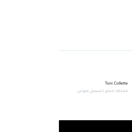
Toni Collette
ممثلة | منتج | تسجيل صوتي