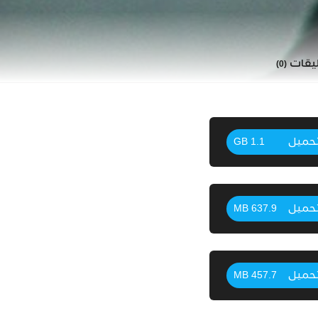
ليقات
(0)
حميل
1.1 GB
حميل
637.9 MB
حميل
457.7 MB