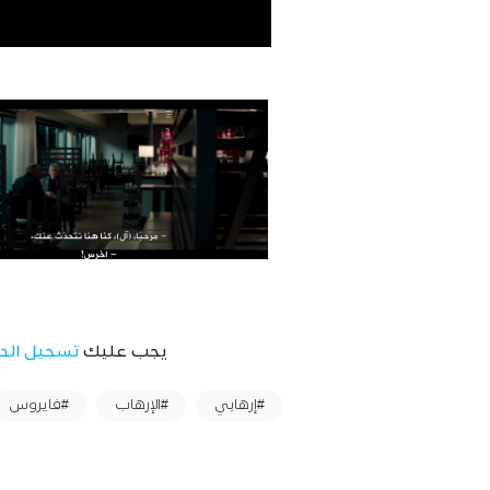
يجب عليك
تسجيل الد
وسوم :
#إرهابي
#الإرهاب
#فايروس