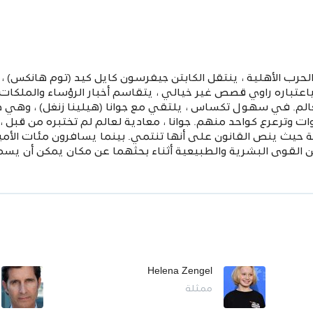
رب الأهلية ، ينتقل الكابتن جيفرسون كايل كيد (توم هانكس) ،
باعتباره راوي قصص غير خيالي ، يتقاسم أخبار الرؤساء والملكات ،
ترعرع كواحد منهم. جوانا ، معادية لعالم لم تختبره من قبل ، 
ة حيث ينص القانون على أنها تنتمي. بينما يسافرون مئات الأميال
ن القوى البشرية والطبيعية أثناء بحثهما عن مكان يمكن أن يسم
Helena Zengel
ممثلة