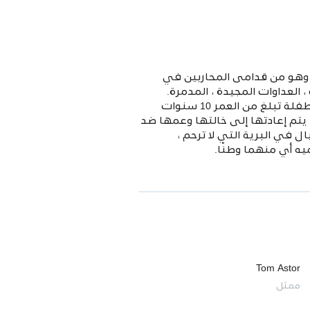
 وهو من قدامى المحاربين في
 العداوات المجيدة ، المدمرة.
الكوارث ، والمغامرات التي تجتاح العالم. في سهول تكساس ، يلتقي مع جوانا (هيلينا زنغل) ، وهي طفلة تبلغ من العمر 10 سنوات
يتم إعادتها إلى خالتها وعمها ضد
 في البرية التي لا ترحم ،
يه أي منهما وطنًا.
Tom Astor
ممثل