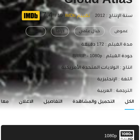
Cloud Atlas
7.4
سنة الإنتاج : 2012
تقييم IMDb
10 /
غموض
خيال علمي
دراما
اكشن
مدة الفيلم :
172 دقيقة
جودة الفيلم :
BRRIP - 1080p
انتاج :
الولايات المتحدة الأمريكية
اللغة :
الإنجليزية
الترجمة :
العربية
الكل
التحميل والمشاهدة
التفاصيل
الاعلان
معاي
1080p