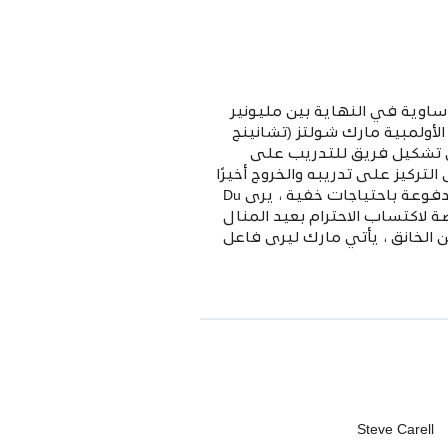
غير المتوقعة والمأساوية في النهاية بين مليونير
الأولمبية مارك شولتز (تشانينج
تيف كاريل) للانتقال إلى ملكية Du Pont والمساعدة في تشكيل فريق للتدريب على
مل التركيز على تدريبه والخروج أخيرًا
من حالة الفقر التي يعاني منها الرياضيون الأولمبيون مثله وشقيقه المبجل ، ديف (مارك روفالو). مدفوعة باحتياجات خفية ، يرى Du
 لاكتساب الاحترام بعيد المنال
ن الخانق ، يأتي مارك ليرى فاعل
Steve Carell