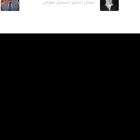
ممثل | منتج | تسجيل صوتي