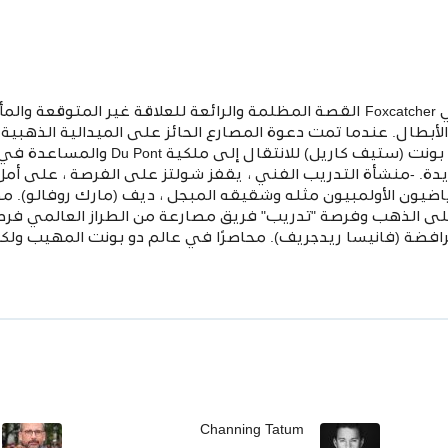
استنادًا إلى الأحداث الحقيقية ، يروي Foxcatcher القصة المظلمة والرائعة للعلاقة 
لأبطال. عندما تمت دعوة المصارع الحائز على الميدالية الذهبية 
تاتوم) من قبل الوريث الثري جون دو بونت (س
1 في حالته الجديدة. -منشأة التدريب الفني ، يقفز شولتز على الفرصة ، على أ
على الذهب وفرصة "تدريب" فريق مصارعة من الطراز العالمي فرصة
 الرافضة (فانيسا ريدجريف). محاصرًا في عالم دو بونت المهيب ولك
Channing Tatum