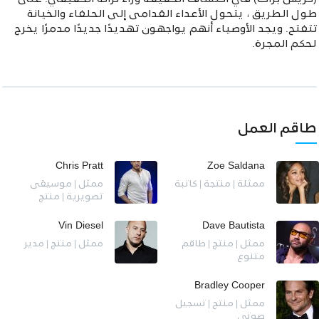
طول الطريق ، يتحول الأعداء القدامى إلى الحلفاء والخيانة
تتفتح. ويجد الأوصياء أنهم يواجهون تهديدًا جديدًا مدمرًا يخرج
لحكم المجرة.
طاقم العمل
Chris Pratt
Zoe Saldana
ممثلة | منتجة | كاتبة
ممثل | موسيقى
تصويرية | منتج
Vin Diesel
Dave Bautista
ممثل | منتج | طاقم
ممثل | منتج | مدير
متنوع
Bradley Cooper
ممثل | منتج | تسجيل
صوتي