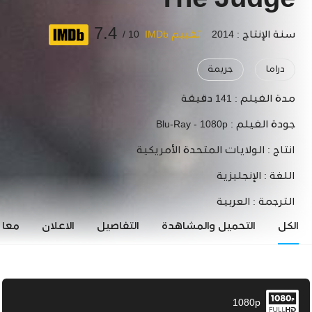
The Judge
7.4
سنة الإنتاج : 2014
تقييم IMDb
10 /
دراما
جريمة
مدة الفيلم :
141 دقيقة
جودة الفيلم :
Blu-Ray - 1080p
انتاج :
الولايات المتحدة الأمريكية
اللغة :
الإنجليزية
الترجمة :
العربية
الكل
التحميل والمشاهدة
التفاصيل
الاعلان
معاي
1080p