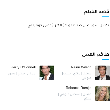
قصة الفيلم
يقاتل سوبرمان ضد عدو لا يُقهر يُدعى دومزداي.
طاقم العمل
Jerry O'Connell
Rainn Wilson
ممثل | منتج | تسجيل
ممثل | منتج | مخرج
صوتي
Rebecca Romijn
ممثل | تسجيل صوتي |
منتج