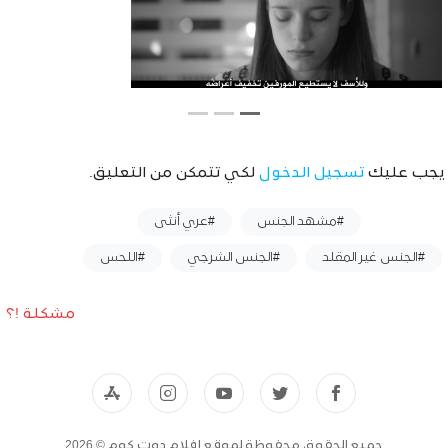
يجب عليك
تسجيل الدخول
لكي تتمكن من التعليق.
وسوم :
#مشهد الجنس
#عري أنثى
#الجنس غير المقلد
#الجنس الشرجي
#اللحس
مشكلة !؟
جميع الحقوق محفوظة لموقع افلام دوت كوم © 2026