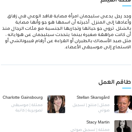
قصة الفيلم
وجد رجل يدعى سليجمان امرأة مصابة فاقد الوعي في زقاق
وأعادها إلى المنزل. أخبرته أن اسمها هو جو وأنها مصابة
بالشلل. تروي جو حياتها وتجاربها الجنسية مع مئات الرجال منذ
أن كانت مراهقة صغيرة بينما يتحدث سيليجمان عن هواياته ،
مثل صيد الأسماك بالطيران أو القراءة عن أرقام فيبوناتشي أو
الاستماع إلى موسيقى الأعضاء.
طاقم العمل
Charlotte Gainsbourg
Stellan Skarsgård
ممثل | منتج | تسجيل
ممثلة | موسيقى
صوتي
تصويرية | كاتبة
Stacy Martin
ممثلة | تسجيل صوتي