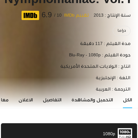
Nymphomaniac: Vol. I
6.9
سنة الإنتاج : 2013
تقييم IMDb
10 /
دراما
مدة الفيلم :
117 دقيقة
جودة الفيلم :
Blu-Ray - 1080p
انتاج :
الولايات المتحدة الأمريكية
اللغة :
الإنجليزية
الترجمة :
العربية
الكل
التحميل والمشاهدة
التفاصيل
الاعلان
معاي
1080p