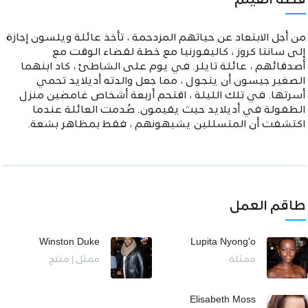
قصة الفيلم
من أجل الابتعاد عن حياتهم المزدحمة ، تأخذ عائلة ويلسون إجازة
إلى سانتا كروز ، كاليفورنيا مع خطة لقضاء الوقت مع
أصدقائهم ، عائلة تايلر. في يوم على الشاطئ ، كاد ابنهما
الصغير جيسون أن يتجول ، مما جعل والدته أديلايد تحمي
أسرتها. في تلك الليلة ، اقتحم أربعة أشخاص غامضين منزل
الطفولة في أديلايد حيث يقيمون. صُدمت العائلة عندما
اكتشفت أن المتسللين يشبهونهم ، فقط بمظاهر بشعة.
طاقم العمل
Winston Duke
Lupita Nyong'o
ممثلة
ممثل | منتج
Elisabeth Moss