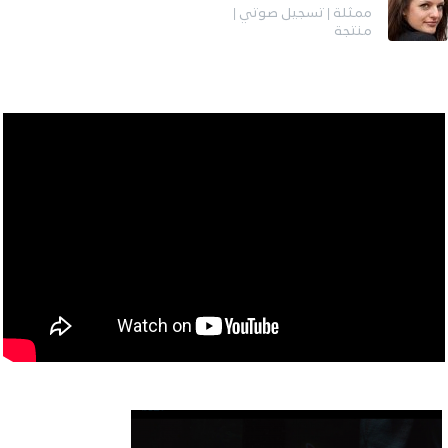
ممثلة | تسجيل صوتي |
منتجة