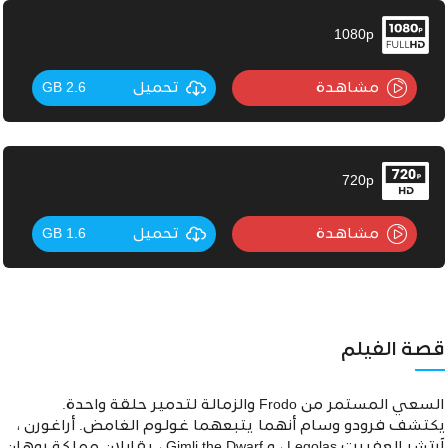
1080p
مشاهدة
تحميل
2.6 GB
720p
مشاهدة
تحميل
1.6 GB
قصة الفيلم
السعي المستمر من Frodo والزمالة لتدمير حلقة واحدة.
يكتشف فرودو وسام أنهما يتبعهما غولوم الغامض. أراغورن ،
آرتشر العفريت Legolas ، و Gimli the Dwarf ، يقابلان مملكة روهان