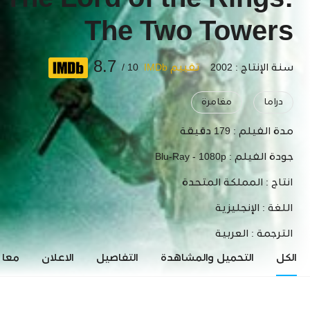
The Lord of the Rings:
The Two Towers
8.7
سنة الإنتاج : 2002
تقييم IMDb
10 /
دراما
مغامرة
مدة الفيلم :
179 دقيقة
جودة الفيلم :
Blu-Ray - 1080p
انتاج :
المملكة المتحدة
اللغة :
الإنجليزية
الترجمة :
العربية
الكل
التحميل والمشاهدة
التفاصيل
الاعلان
معاي