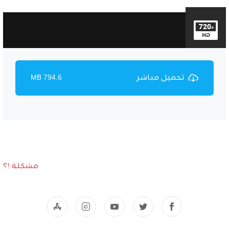
تحميل مباشر
794.6 MB
مشكلة !؟