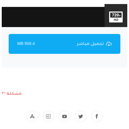
تحميل مباشر
958.4 MB
مشكلة !؟