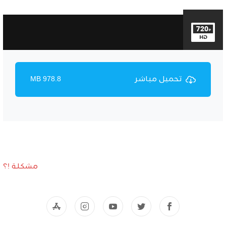
تحميل مباشر
978.8 MB
مشكلة !؟