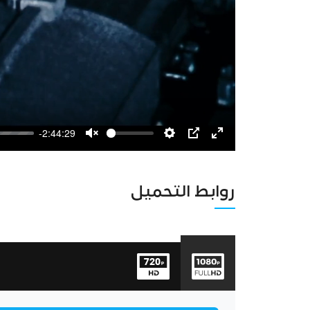
-2:44:29
Unmute
Settings
PIP
Enter
fullscreen
روابط التحميل