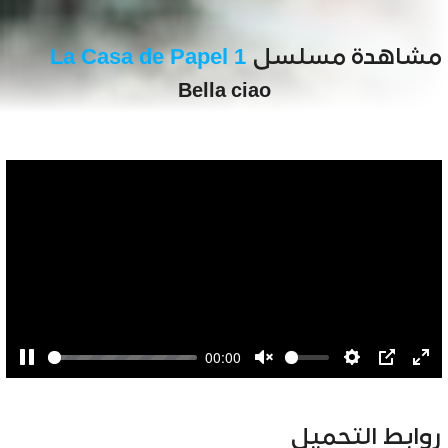
مشاهدة مسلسل
La Casa de Papel 1
Bella ciao
00:00
Pause
Unmute
Settings
PIP
Ent
full
روابط التحميل