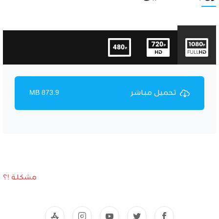
تحميل مباشر
873.9 MB
مشكلة !؟