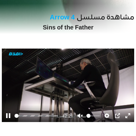
مشاهدة مسلسل
Arrow 4
Sins of the Father
-42:21
Pause
Unmute
Settings
PIP
Ent
full