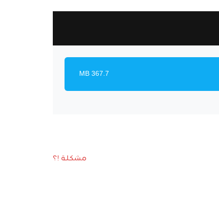
367.7 MB
مشكلة !؟