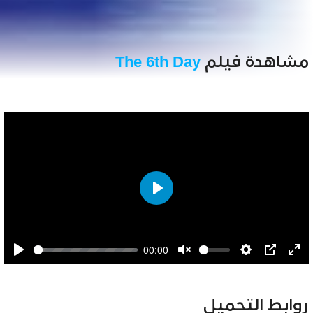
مشاهدة فيلم
The 6th Day
Play
00:00
Play
Unmute
Settings
PIP
Ent
full
روابط التحميل