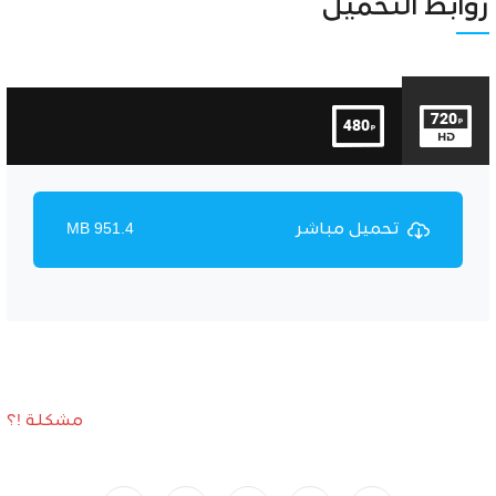
Unmute
Settings
روابط التحميل
تحميل مباشر
951.4 MB
مشكلة !؟