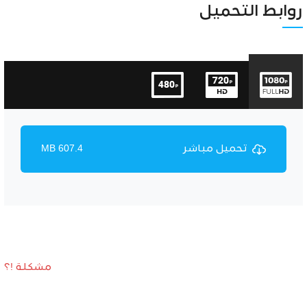
Unmute
Settings
روابط التحميل
تحميل مباشر
607.4 MB
مشكلة !؟