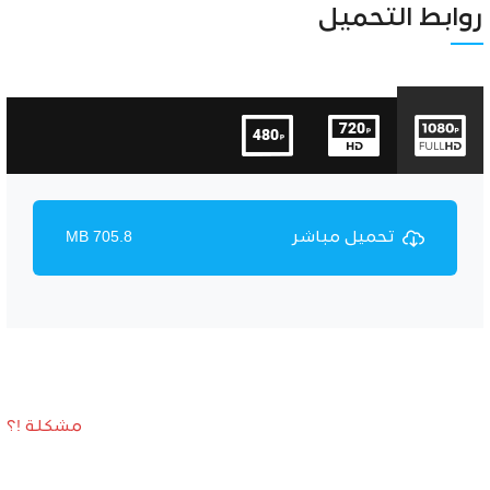
Unmute
Settings
روابط التحميل
تحميل مباشر
705.8 MB
مشكلة !؟