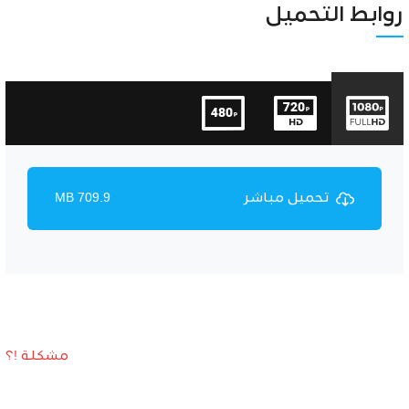
Unmute
Settings
روابط التحميل
تحميل مباشر
709.9 MB
مشكلة !؟