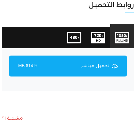
Unmute
Settings
روابط التحميل
تحميل مباشر
614.9 MB
مشكلة !؟