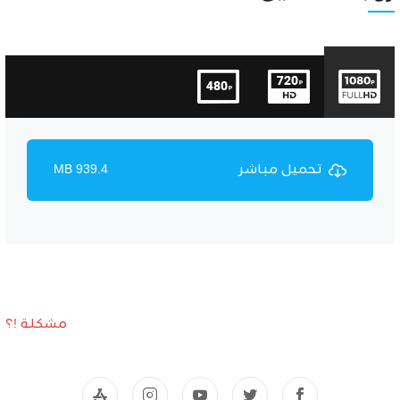
تحميل مباشر
939.4 MB
مشكلة !؟