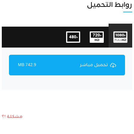
Unmute
Settings
روابط التحميل
تحميل مباشر
742.9 MB
مشكلة !؟