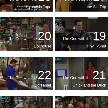
Hypnosis Tape
the Ski Trip
20
19
The One with the
The One with the
Dollhouse
Tiny T-Shirt
22
21
The One with the
The One with the
Screamer
Chick and the Duck