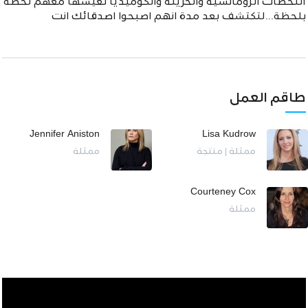
اللحظات الرومانسية والحزينه والكوميديا تعيشها معهم لحظة
بلحظة...لتكتشف بعد مدة انهم اصبحوا اصدقائك انت
طاقم العمل
Jennifer Aniston
Lisa Kudrow
ممثلة | منتجة
ممثلة
Courteney Cox
ممثلة