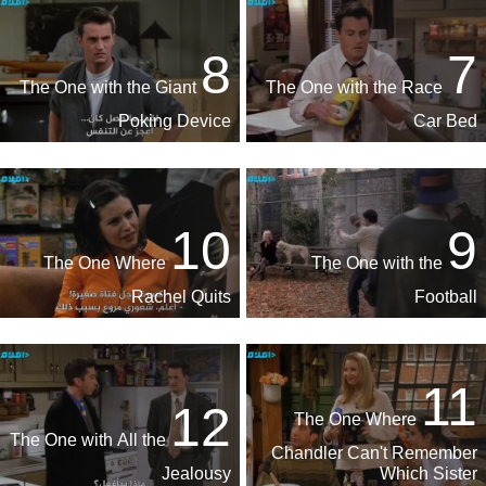
8
7
The One with the Giant
The One with the Race
Poking Device
Car Bed
10
9
The One Where
The One with the
Rachel Quits
Football
11
12
The One Where
The One with All the
Chandler Can't Remember
Jealousy
Which Sister