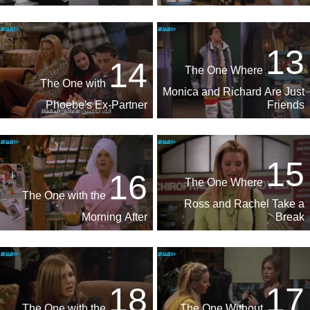
13
14
The One Where
The One with
Monica and Richard Are Just
Phoebe's Ex-Partner
Friends
15
16
The One Where
The One with the
Ross and Rachel Take a
Morning After
Break
18
17
The One with the
The One Without