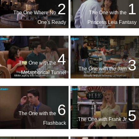
2
1
The One Where No
The One with the
One's Ready
Princess Leia Fantasy
4
3
The One with the
The One with the Jam
Metaphorical Tunnel
6
5
The One with the
The One with Frank Jr.
Flashback