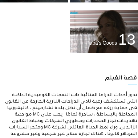
13
Papa's Goods
قصة الفيلم
تدور أحداث الدراما الغنائية ذات النغمات الكوميدية الداكنة
التي تستكشف رغبة نادي الدراجات النارية الخارجة عن القانون
في حماية رزقه مع ضمان أن تظل بلدة تشارمينغ ، كاليفورنيا
المحاطة بالبساطة ، ساحرة تمامًا. يجب على MC مواجهة
تهديدات تجار المخدرات ومطوري الشركات وضباط القانون
الزائدين. وراء نمط الحياة العائلي لشركة MC ومتجر السيارات
المزدهر قانونًا ، هناك تجارة سلاح غير شرعية وغير مشروعة