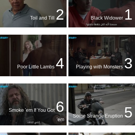
2
1
Toil and Till
Black Widower
4
3
Poor Little Lambs
Playing with Monsters
6
5
Smoke 'em If You Got
Some Strange Eruption
'em