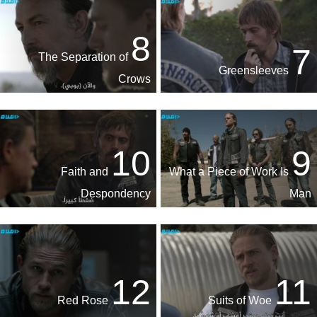
8
7
The Separation of
Greensleeves
Crows
10
9
Faith and
What a Piece of Work Is
Despondency
Man
12
11
Red Rose
Suits of Woe