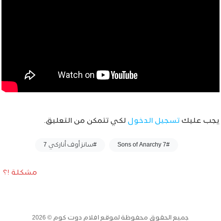
يجب عليك
تسجيل الدخول
لكي تتمكن من التعليق.
وسوم :
#Sons of Anarchy 7
#سانز أوف أناركي 7
مشكلة !؟
جميع الحقوق محفوظة لموقع افلام دوت كوم © 2026