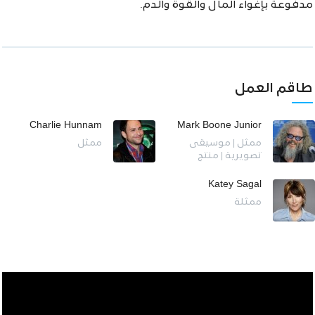
مدفوعة بإغواء المال والقوة والدم.
طاقم العمل
Charlie Hunnam
Mark Boone Junior
ممثل | موسيقى
ممثل
تصويرية | منتج
Katey Sagal
ممثلة