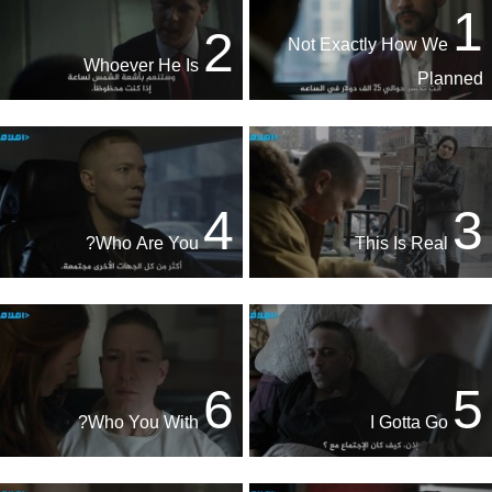
1
2
Not Exactly How We
Whoever He Is
Planned
4
3
Who Are You?
This Is Real
6
5
Who You With?
I Gotta Go