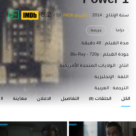
Power 1
8.2
سنة الإنتاج : 2014
تقييم IMDb
10 /
دراما
جريمة
مدة الفيلم :
48 دقيقة
جودة الفيلم :
Blu-Ray - 720p
انتاج :
الولايات المتحدة الأمريكية
اللغة :
الإنجليزية
الترجمة :
العربية
الكل
الحلقات
التفاصيل
الاعلان
معاينة
ال
(8)