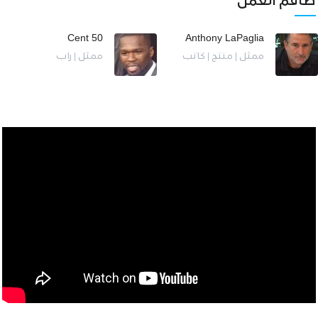
طاقم العمل
50 Cent
Anthony LaPaglia
ممثل | منتج | كاتب
ممثل | راب