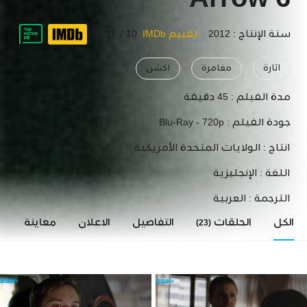
Arrow 6
7.8
سنة الإنتاج : 2012
تقييم IMDb
10 /
اثارة
مغامرة
اكشن
مدة الفيلم :
45 دقيقة
جودة الفيلم :
Blu-Ray - 720p
انتاج :
الولايات المتحدة الأمريكية
اللغة :
الإنجليزية
الترجمة :
العربية
الكل
الحلقات
التفاصيل
الاعلان
معاينة
ا
(23)