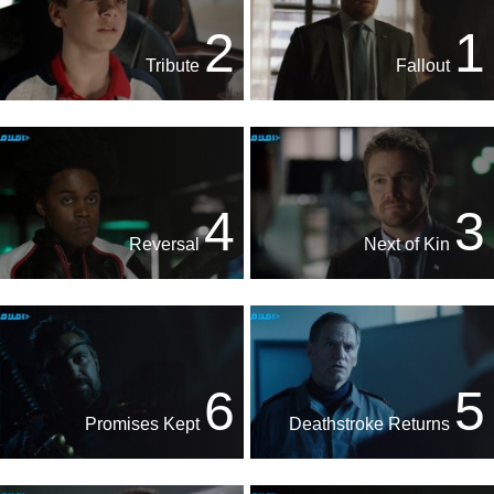
2
1
Tribute
Fallout
4
3
Reversal
Next of Kin
6
5
Promises Kept
Deathstroke Returns