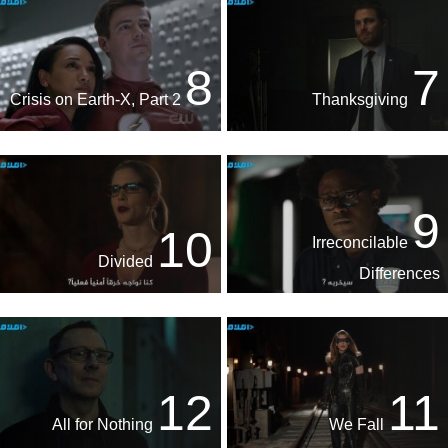
8
7
Crisis on Earth-X, Part 2
Thanksgiving
9
10
Irreconcilable
Divided
Differences
12
11
All for Nothing
We Fall