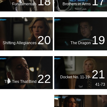
18
17
Fundamentals
Brothers in Arms
20
19
Shifting Allegiances
The Dragon
21
22
Docket No. 11-19-
The Ties That Bind
41-73