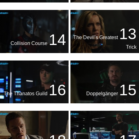
13
14
The Devil's Greatest
Collision Course
Trick
16
15
The Thanatos Guild
Doppelgänger