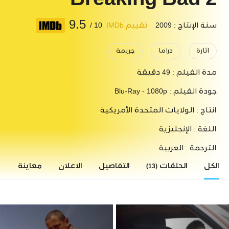
Breaking Bad 2
9.5
سنة الإنتاج : 2009
تقييم IMDb
10 /
اثارة
دراما
جريمة
مدة الفيلم :
49 دقيقة
جودة الفيلم :
Blu-Ray - 1080p
انتاج :
الولايات المتحدة الأمريكية
اللغة :
الإنجليزية
الترجمة :
العربية
الكل
الحلقات
التفاصيل
الاعلان
معاينة
ا
(13)