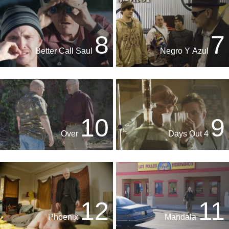
8
7
Better Call Saul
Negro Y Azul
10
9
Over
4 Days Out
12
11
Phoenix
Mandala