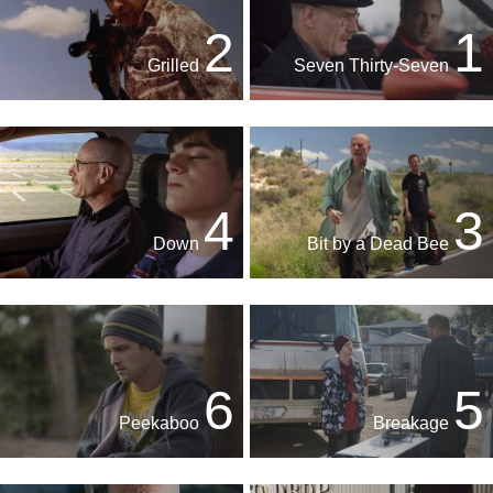
2
1
Grilled
Seven Thirty-Seven
4
3
Down
Bit by a Dead Bee
6
5
Peekaboo
Breakage